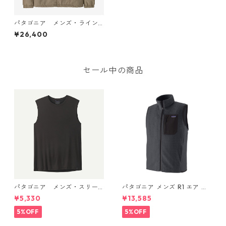
パタゴニア メンズ・ライン
ド・イスマス・コーチズ・ジ
¥26,400
ャケット (カラー Seabird Gr
ey) Patagonia Men's Lined I
sthmus Coaches Jacket 日
本正規品 製品番号 20415
セール中の商品
パタゴニア メンズ・スリー
パタゴニア メンズ R1 エア ベ
ブレス・キャプリーン・クー
スト 40285 Smolder Blue
¥5,330
¥13,585
ル・デイリー・シャツ (カラ
ー Black) Patagonia Men's Sl
5%OFF
5%OFF
eeveless Capilene® Cool Da
ily Shirt 日本正規品 製品番