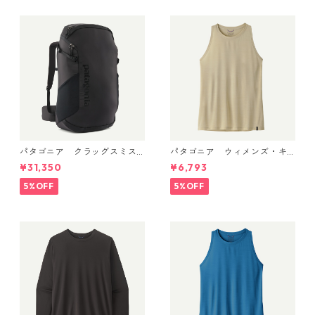
号 45256
パタゴニア クラッグスミス
パタゴニア ウィメンズ・キ
パック 45L ブラック 48066 P
ャプリーン・クール・ウルト
¥31,350
¥6,793
atagonia Cragsmith Pack 日
ラ・タンク Pumice - Dyno W
本正規品
hite X-Dye 44740 日本正規
5%OFF
5%OFF
品