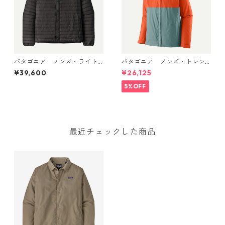
パタゴニア メンズ・ライト
パタゴニア メンズ・トレン
ウェイト・ダウン・セータ
トシェル 3L・レイン・ジャケ
¥39,600
¥26,125
ー・カーディガン Black 319
ット (カラー Blue Sage) Pat
00 日本正規品
agonia Men's Torrentshell 3
5%OFF
L Rain Jacket 日本正規品 製
品番号 85241
最近チェックした商品