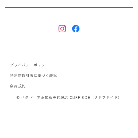
ナノパフ
R1エア
ダウンジャケット
キャプリーン
フリースジャケット
トップス
ナイロンジャケット
キャプリーン
ボトムス
プライバシーポリシー
ベスト
バギーズ ショーツ
ボードショーツ
特定商取引法に基づく表記
会員規約
スウェットシャツ・フーディ
バッグ
© パタゴニア正規販売代理店 CLIFF SIDE（クリフサイド）
シャツ・Tシャツ
キャップ ハット
スーパーセール