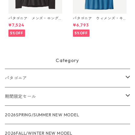
パタゴニア メンズ・ロング
パタゴニア ウィメンズ・キ
スリーブ・キャプリーン・ク
ャプリーン・クール・ウルト
¥7,524
¥6,793
ール・デイリー・シャツ Black
ラ・タンク Aquatic Blue - Li
45181 日本正規品
ght Aquatic Blue X-Dye 447
5%OFF
5%OFF
40 日本正規品
Category
パタゴニア
メンズ
期間限定セール
R1
ウィメンズ
★★★
2026SPRING/SUMMER NEW MODEL
R1エア
R1
ジャケット・アウター
レインウェアー
2026FALL/WINTER NEW MODEL