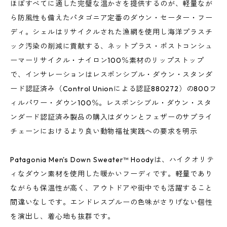
ほぼすべてに適した完璧な温かさを提供するのが、軽量なが
ら防風性も備えたパタゴニア定番のダウン・セーター・フー
ディ。シェルはリサイクルされた漁網を使用し海洋プラスチ
ック汚染の削減に貢献する、ネットプラス・ポストコンシュ
ーマーリサイクル・ナイロン100％素材のリップストップ
で、インサレーションはレスポンシブル・ダウン・スタンダ
ード認証済み（Control Unionによる認証880272）の800フ
ィルパワー・ダウン100％。レスポンシブル・ダウン・スタ
ンダード認証済み製品の購入はダウンとフェザーのサプライ
チェーンにおけるより良い動物福祉実践への要求を明示
Patagonia Men's Down Sweater™ Hoodyは、ハイクオリテ
ィなダウン素材を使用した暖かいフーディです。軽量であり
ながらも保温性が高く、アウトドアや街中でも活躍すること
間違いなしです。エンドレスブルーの色味がさりげない個性
を演出し、着心地も抜群です。