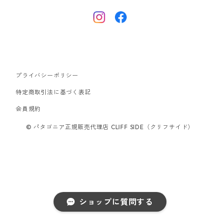
フリースジャケット
トップス
ナイロンジャケット
キャプリーン
ボトムス
プライバシーポリシー
ベスト
バギーズ ショーツ
ボードショーツ
特定商取引法に基づく表記
会員規約
スウェットシャツ・フーディ
バッグ
© パタゴニア正規販売代理店 CLIFF SIDE（クリフサイド）
シャツ・Tシャツ
キャップ ハット
スーパーセール
ショップに質問する
アウトレット