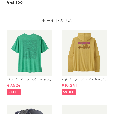
ン・セーター・フーディ (カ
¥45,100
ラー Endless Blue) Patagoni
a Men's Down Sweater™ Ho
ody 日本正規品 製品番号 84
702
セール中の商品
パタゴニア メンズ・キャプ
パタゴニア メンズ・キャプ
リーン・クール・デイリー・
リーン・クール・デイリー・
¥7,524
¥10,241
シャツ（ストラタスパイア）
フーディ（'73 スカイライン）
(カラー Feather Grey) Pat
(カラー Limestone Yellow - L
5%OFF
5%OFF
agonia Men's Capilene® Co
ight Limestone Yellow X-Dy
ol Daily Shirt - Strataspire
e) Patagonia Men's Long-Sl
日本正規品 製品番号 45479
eeved Capilene® Cool Trail
Shirt - Stratapeaks 日本正規
品 製品番号 45469