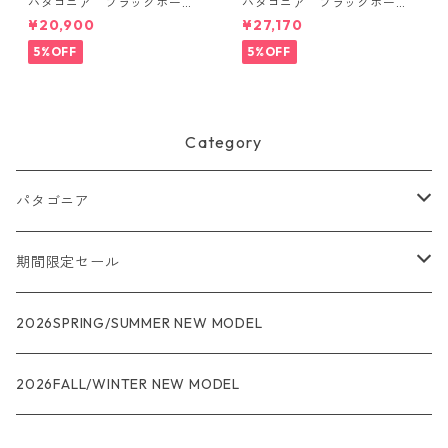
パタゴニア ブラックホー
パタゴニア ブラックホー
ル・ダッフル 40L Aqua Ston
ル・ミニ・MLC 30L (カラー
¥20,900
¥27,170
e 49339 日本正規品
Black) Patagonia Black Hole
® Mini MLC® 30L 日本正規
5%OFF
5%OFF
品 製品番号 49266
Category
パタゴニア
メンズ
期間限定セール
R1
ウィメンズ
★★★
2026SPRING/SUMMER NEW MODEL
R1エア
R1
ジャケット・アウター
レインウェアー
2026FALL/WINTER NEW MODEL
ナノパフ
R1エア
ダウンジャケット
キャプリーン