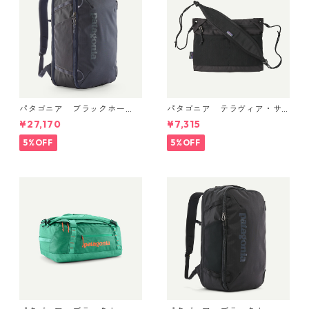
パタゴニア ブラックホー
パタゴニア テラヴィア・サ
ル・ミニ・MLC 30L (カラー
コッシュ 3L (カラー Black)
¥27,170
¥7,315
Smolder Blue w/Forge Gre
Patagonia Terravia Sacoche
y) Patagonia Black Hole® Mi
Bag 3L 日本正規品 製品番号
5%OFF
5%OFF
ni MLC® 30L 日本正規品 製
48835
品番号 49266