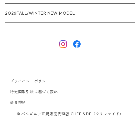
R1エア
R1
ジャケット・アウター
レインウェアー
2026FALL/WINTER NEW MODEL
ナノパフ
R1エア
ダウンジャケット
キャプリーン
フリースジャケット
トップス
ナイロンジャケット
キャプリーン
ボトムス
プライバシーポリシー
ベスト
バギーズ ショーツ
ボードショーツ
特定商取引法に基づく表記
会員規約
スウェットシャツ・フーディ
バッグ
© パタゴニア正規販売代理店 CLIFF SIDE（クリフサイド）
シャツ・Tシャツ
キャップ ハット