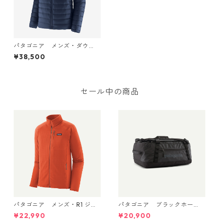
パタゴニア メンズ・ダウ
ン・セーター (カラー New N
¥38,500
avy) Patagonia Men's Down
Sweater™ 日本正規品 製品
番号 84675
セール中の商品
パタゴニア メンズ・R1 ジャ
パタゴニア ブラックホー
ケット (カラー Coal Orang
ル・ダッフル 40L Black w/Bl
¥22,990
¥20,900