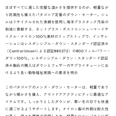
ほぼすべてに適した完璧な温かさを提供するのが、軽量なが
ら防風性も備えたパタゴニア定番のダウン・セーター。シェ
ルはリサイクルされた漁網を使用し海洋プラスチック汚染の
削減に貢献する、ネットプラス・ポストコンシューマーリサ
イクル・ナイロン100％素材のリップストップで、インサレ
ーションはレスポンシブル・ダウン・スタンダード認証済み
（Control Unionによる認証880272）の800フィルパワー・
ダウン100％。レスポンシブル・ダウン・スタンダード認証
済み製品の購入はダウンとフェザーのサプライチェーンにお
けるより良い動物福祉実践への要求を明示
このパタゴニアのメンズ・ダウン・セーターは、軽量であり
ながら暖かさを備え、アウトドアアクティビティに最適なア
イテムです。しっかりとしたダウンが、寒い冬の日でも快適
に過ごせるようサポートします。ナイロン製の外側は耐久性