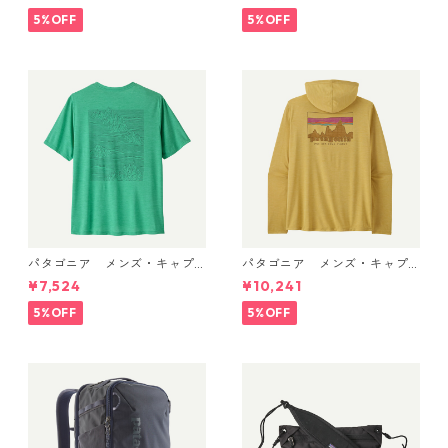
e) Patagonia Men's R1® Flee
ack 49339 日本正規品
ce Jacket 日本正規品 製品
5%OFF
5%OFF
番号 40129
パタゴニア メンズ・キャプ
パタゴニア メンズ・キャプ
リーン・クール・デイリー・
リーン・クール・デイリー・
¥7,524
¥10,241
シャツ（ストラタスパイア）
フーディ（'73 スカイライン）
(カラー Feather Grey) Pat
(カラー Limestone Yellow - L
5%OFF
5%OFF
agonia Men's Capilene® Co
ight Limestone Yellow X-Dy
ol Daily Shirt - Strataspire
e) Patagonia Men's Long-Sl
日本正規品 製品番号 45479
eeved Capilene® Cool Trail
Shirt - Stratapeaks 日本正規
品 製品番号 45469