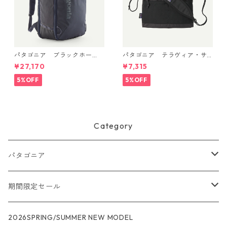
パタゴニア ブラックホー
パタゴニア テラヴィア・サ
ル・ミニ・MLC 30L (カラー
コッシュ 3L (カラー Black)
¥27,170
¥7,315
Smolder Blue w/Forge Gre
Patagonia Terravia Sacoche
y) Patagonia Black Hole® Mi
Bag 3L 日本正規品 製品番号
5%OFF
5%OFF
ni MLC® 30L 日本正規品 製
48835
品番号 49266
Category
パタゴニア
メンズ
期間限定セール
R1
ウィメンズ
★★★
2026SPRING/SUMMER NEW MODEL