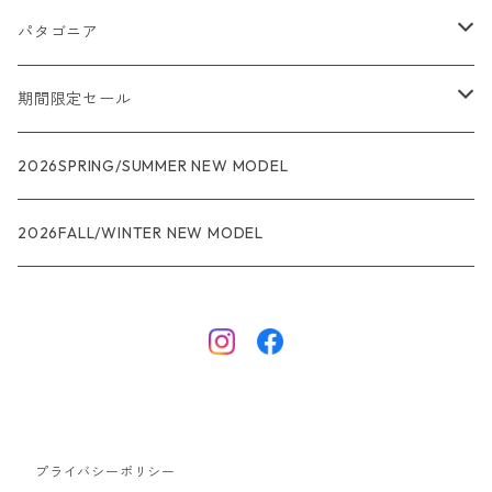
パタゴニア
メンズ
期間限定セール
R1
ウィメンズ
★★★
2026SPRING/SUMMER NEW MODEL
R1エア
R1
ジャケット・アウター
レインウェアー
2026FALL/WINTER NEW MODEL
ナノパフ
R1エア
ダウンジャケット
キャプリーン
フリースジャケット
トップス
ナイロンジャケット
キャプリーン
ボトムス
プライバシーポリシー
ベスト