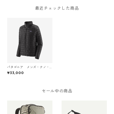
最近チェックした商品
パタゴニア メンズ・ナノ・
パフ・ジャケット (カラー Bl
¥33,000
ack) Patagonia Men's Nano
Puff® Jacket 日本正規品 製
品番号 84212
セール中の商品