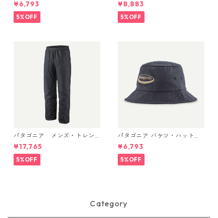
3595 Text Logo: Birch Whit
ア ブラックホール・キュー
¥6,793
¥8,883
e
ブ 14L (カラー Kaleido: Blac
k) Patagonia Black Hole® Cu
5%OFF
5%OFF
be 14L 日本正規品 製品番号
49372
パタゴニア メンズ・トレン
パタゴニア バケツ・ハット 3
トシェル 3L・レイン・パンツ
3595 ’95 Oval Logo: Smold
¥17,765
¥6,793
（ショート） (カラー Black)
er Blue
Patagonia Men's Torrentshe
5%OFF
5%OFF
ll 3L Rain Pants - Short 日本
正規品 製品番号 85261
Category