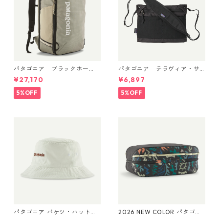
パタゴニア ブラックホー
パタゴニア テラヴィア・サ
ル・ミニ・MLC 30L Weather
コッシュ 3L (カラー Black)
¥27,170
¥6,897
ed Stone 49266 日本正規品
Patagonia Terravia Sacoche
Bag 3L 日本正規品 製品番号
5%OFF
5%OFF
48835
パタゴニア バケツ・ハット 3
2026 NEW COLOR パタゴニ