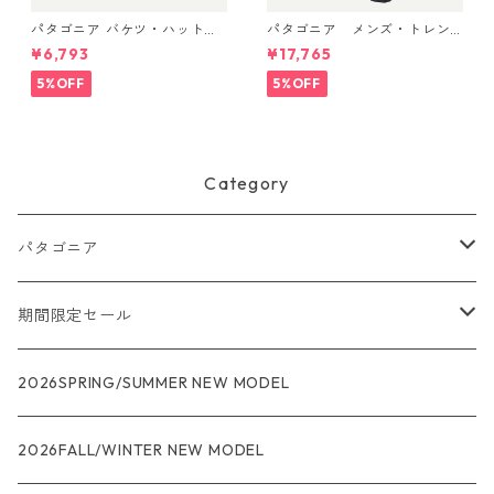
パタゴニア バケツ・ハット 3
パタゴニア メンズ・トレン
3595 Text Logo: Birch Whit
トシェル 3L・レイン・パンツ
¥6,793
¥17,765
e
（ショート） (カラー Black)
Patagonia Men's Torrentshe
5%OFF
5%OFF
ll 3L Rain Pants - Short 日本
正規品 製品番号 85261
Category
パタゴニア
メンズ
期間限定セール
R1
ウィメンズ
★★★
2026SPRING/SUMMER NEW MODEL
R1エア
R1
ジャケット・アウター
レインウェアー
2026FALL/WINTER NEW MODEL