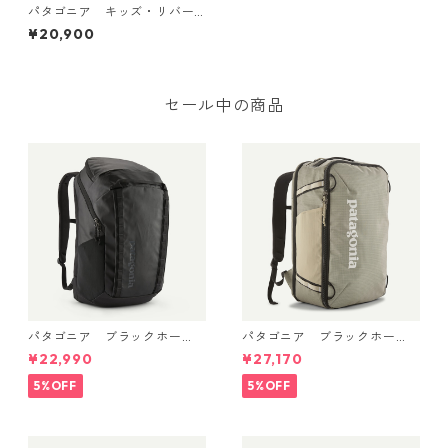
パタゴニア キッズ・リバー
シブル・レディ・フレディ・
¥20,900
フーディ (カラー Ink Black)
Patagonia Kids' Reversible
Ready Freddy Hoody 日本正
規品 製品番号 68095
セール中の商品
パタゴニア ブラックホー
パタゴニア ブラックホー
ル・パック 32L (カラーBlac
ル・ミニ・MLC 30L Weather
¥22,990
¥27,170
k w/Black ) Patagonia Black
ed Stone 49266 日本正規品
Hole® Pack 32L 日本正規品
5%OFF
5%OFF
製品番号 49302