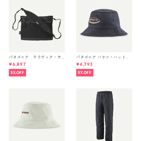
パタゴニア テラヴィア・サ
パタゴニア バケツ・ハット 3
コッシュ 3L (カラー Black)
3595 ’95 Oval Logo: Smold
¥6,897
¥6,793
Patagonia Terravia Sacoche
er Blue
Bag 3L 日本正規品 製品番号
5%OFF
5%OFF
48835