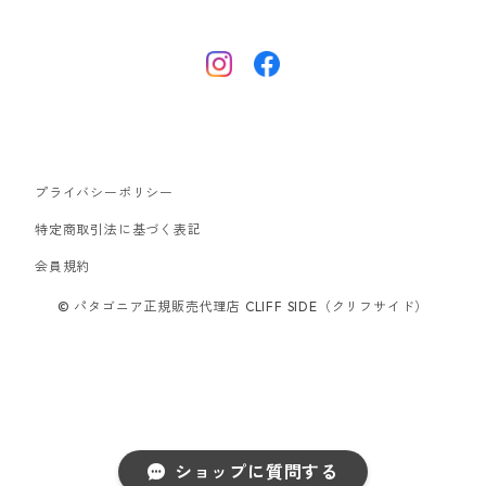
ナノパフ
R1エア
ダウンジャケット
キャプリーン
フリースジャケット
トップス
ナイロンジャケット
キャプリーン
ボトムス
プライバシーポリシー
ベスト
バギーズ ショーツ
ボードショーツ
特定商取引法に基づく表記
会員規約
スウェットシャツ・フーディ
バッグ
© パタゴニア正規販売代理店 CLIFF SIDE（クリフサイド）
シャツ・Tシャツ
キャップ ハット
スーパーセール
ショップに質問する
アウトレット