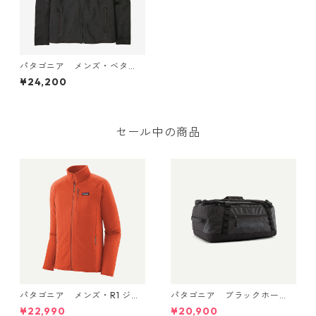
パタゴニア メンズ・ベタ
ー・セーター・ジャケット
¥24,200
(カラー Black) Patagonia Me
n's Better Sweater® Fleece
Jacket 日本正規品 製品番号
25528
セール中の商品
パタゴニア メンズ・R1 ジャ
パタゴニア ブラックホー
ケット (カラー Coal Orang
ル・ダッフル 40L Black w/Bl
¥22,990
¥20,900