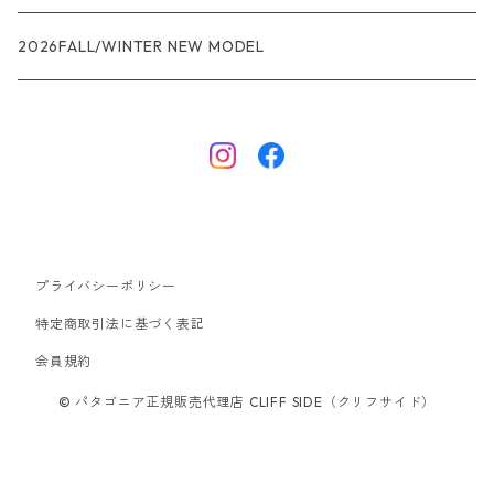
R1エア
R1
ジャケット・アウター
レインウェアー
2026FALL/WINTER NEW MODEL
ナノパフ
R1エア
ダウンジャケット
キャプリーン
フリースジャケット
トップス
ナイロンジャケット
キャプリーン
ボトムス
プライバシーポリシー
ベスト
バギーズ ショーツ
ボードショーツ
特定商取引法に基づく表記
会員規約
スウェットシャツ・フーディ
バッグ
© パタゴニア正規販売代理店 CLIFF SIDE（クリフサイド）
シャツ・Tシャツ
キャップ ハット