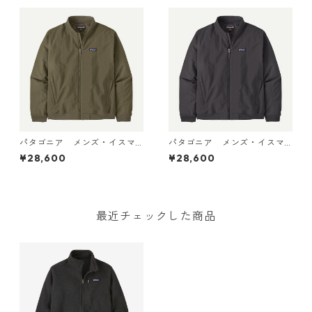
パタゴニア メンズ・イスマ
パタゴニア メンズ・イスマ
ス・デック・ジャケット (カ
ス・デック・ジャケット (カ
¥28,600
¥28,600
ラー Basin Green) Patagoni
ラー Ink Black) Patagonia M
a Men's Isthmus Deck Jacke
en's Isthmus Deck Jacket 日
t 日本正規品 製品番号 2702
本正規品 製品番号 27025
5
最近チェックした商品