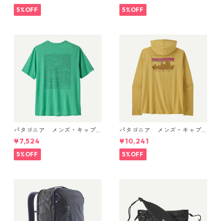
e) Patagonia Men's R1® Flee
ack 49339 日本正規品
ce Jacket 日本正規品 製品
5%OFF
5%OFF
番号 40129
パタゴニア メンズ・キャプ
パタゴニア メンズ・キャプ
リーン・クール・デイリー・
リーン・クール・デイリー・
¥7,524
¥10,241
シャツ（ストラタスパイア）
フーディ（'73 スカイライン）
(カラー Feather Grey) Pat
(カラー Limestone Yellow - L
5%OFF
5%OFF
agonia Men's Capilene® Co
ight Limestone Yellow X-Dy
ol Daily Shirt - Strataspire
e) Patagonia Men's Long-Sl
日本正規品 製品番号 45479
eeved Capilene® Cool Trail
Shirt - Stratapeaks 日本正規
品 製品番号 45469