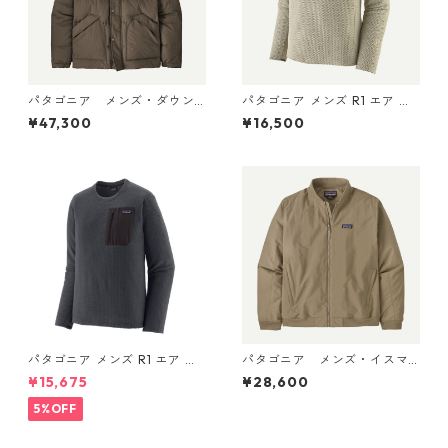
パタゴニア メンズ・ダウン
パタゴニア メンズ R1 エア ク
ドリフト・ジャケット (カラ
ルー 40236 Pelican
¥47,300
¥16,500
ー Otter Brown) Patagonia
Men's Downdrift Jacket 日
本正規品 製品番号 20600
パタゴニア メンズ R1 エア ク
パタゴニア メンズ・イスマ
ルー 40236 Smolder Blue
ス・デック・ジャケット (カ
¥15,675
¥28,600
ラー Seabird Grey) Patagoni
a Men's Isthmus Deck Jacke
5%OFF
t 日本正規品 製品番号 2702
5