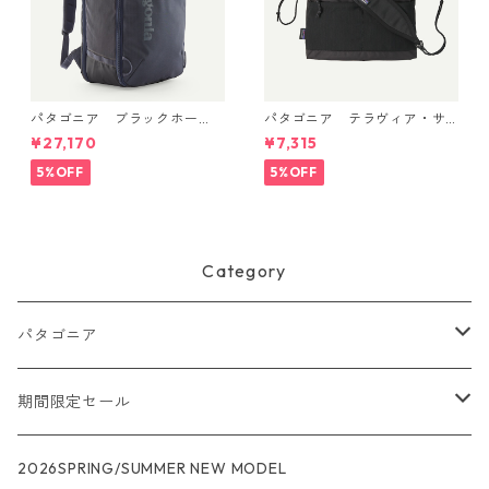
パタゴニア ブラックホー
パタゴニア テラヴィア・サ
ル・ミニ・MLC 30L (カラー
コッシュ 3L (カラー Black)
¥27,170
¥7,315
Smolder Blue w/Forge Gre
Patagonia Terravia Sacoche
y) Patagonia Black Hole® Mi
Bag 3L 日本正規品 製品番号
5%OFF
5%OFF
ni MLC® 30L 日本正規品 製
48835
品番号 49266
Category
パタゴニア
メンズ
期間限定セール
R1
ウィメンズ
★★★
2026SPRING/SUMMER NEW MODEL