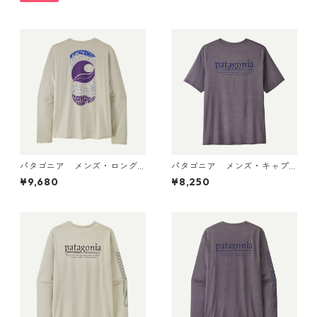
品
Gumtree Green X-Dye 455
04 日本正規品
パタゴニア メンズ・ロング
パタゴニア メンズ・キャプ
スリーブ・キャプリーン・ク
リーン・クール・デイリー・
¥9,680
¥8,250
ール・デイリー・シャツ（パ
シャツ（ハット・トリッパ
ス・イット・アラウンド） Dy
ー）May Grey - Light May G
no White 45495 日本正規品
rey X-Dye 45504 日本正規品