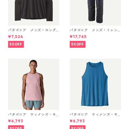
パタゴニア メンズ・ロング
パタゴニア メンズ・トレン
スリーブ・キャプリーン・ク
トシェル 3L・レイン・パンツ
¥7,524
¥17,765
ール・デイリー・シャツ Black
（ショート） (カラー Black)
45181 日本正規品
Patagonia Men's Torrentshe
5%OFF
5%OFF
ll 3L Rain Pants - Short 日本
正規品 製品番号 85261
パタゴニア ウィメンズ・キ
パタゴニア ウィメンズ・キ
ャプリーン・クール・ウルト
ャプリーン・クール・ウルト
¥6,793
¥6,793
ラ・タンク Light Violet - Qu
ラ・タンク Aquatic Blue - Li
iet Violet X-Dye 44740 日本
ght Aquatic Blue X-Dye 447
5%OFF
5%OFF