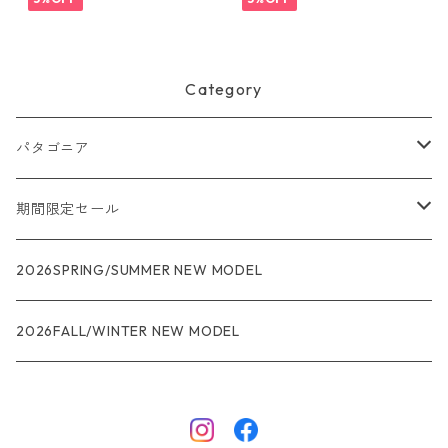
正規品
40 日本正規品
Category
パタゴニア
メンズ
期間限定セール
R1
ウィメンズ
★★★
2026SPRING/SUMMER NEW MODEL
R1エア
R1
ジャケット・アウター
レインウェアー
2026FALL/WINTER NEW MODEL
ナノパフ
R1エア
ダウンジャケット
キャプリーン
フリースジャケット