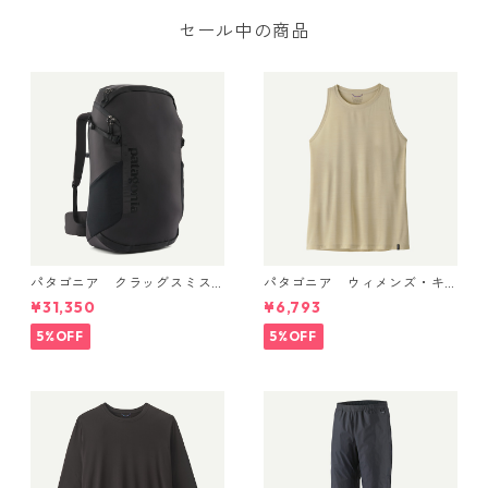
品番号 43647 日本正規品
セール中の商品
パタゴニア クラッグスミス
パタゴニア ウィメンズ・キ
パック 45L ブラック 48066 P
ャプリーン・クール・ウルト
¥31,350
¥6,793
atagonia Cragsmith Pack 日
ラ・タンク Pumice - Dyno W
本正規品
hite X-Dye 44740 日本正規
5%OFF
5%OFF
品