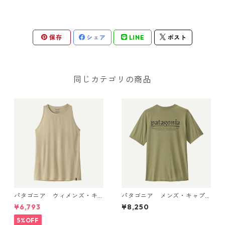
保存
シェア
LINE
ポスト
同じカテゴリの商品
パタゴニア ウィメンズ・キ
パタゴニア メンズ・キャプ
ャプリーン・クール・ウルト
リーン・クール・デイリー・
¥6,793
¥8,250
ラ・タンク Pumice - Dyno W
シャツ（ハット・トリッパ
hite X-Dye 44740 日本正規
ー）Gumtree Green - Light
5%OFF