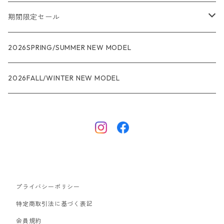
メンズ
期間限定セール
R1
ウィメンズ
★★★
2026SPRING/SUMMER NEW MODEL
R1エア
R1
ジャケット・アウター
レインウェアー
2026FALL/WINTER NEW MODEL
ナノパフ
R1エア
ダウンジャケット
キャプリーン
フリースジャケット
トップス
ナイロンジャケット
キャプリーン
ボトムス
プライバシーポリシー
ベスト
バギーズ ショーツ
ボードショーツ
特定商取引法に基づく表記
会員規約