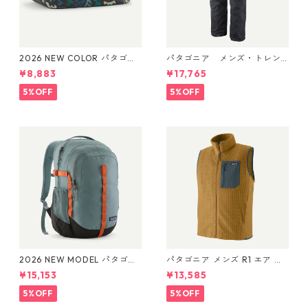
2026 NEW COLOR パタゴニ
パタゴニア メンズ・トレン
ア ブラックホール・キュー
トシェル 3L・レイン・パンツ
¥8,883
¥17,765
ブ 14L (カラー Kaleido: Blac
（ショート） (カラー Black)
k) Patagonia Black Hole® Cu
Patagonia Men's Torrentshe
5%OFF
5%OFF
be 14L 日本正規品 製品番号
ll 3L Rain Pants - Short 日本
49372
正規品 製品番号 85261
2026 NEW MODEL パタゴニ
パタゴニア メンズ R1 エア ベ
ア レフュジオ・デイパック 2
スト 40285 Bobcat Brown
¥15,153
¥13,585
6L Blue Sage 47914 Patagon
ia Refugio Daypack 26L 日
5%OFF
5%OFF
本正規品