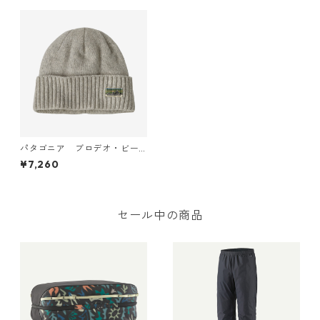
パタゴニア ブロデオ・ビー
ニー (カラー OG Legacy La
¥7,260
bel: Crisp Grey) Patagonia
Brodeo Beanie 日本正規品
製品番号 29206
セール中の商品