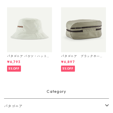
パタゴニア バケツ・ハット 3
パタゴニア ブラックホー
3595 Text Logo: Birch Whit
ル・キューブ 6L (カラー We
¥6,793
¥6,897
e
athered Stone) Patagonia B
lack Hole® Cube 6L 日本正規
5%OFF
5%OFF
品 製品番号 49367
Category
パタゴニア