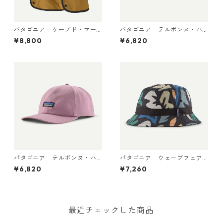
パタゴニア ケープド・マー
パタゴニア テルボンヌ・ハ
ガンザー・ハット Bobcat Br
ット (カラー Bobcat Brown)
¥8,800
¥6,820
own 33570
Patagonia Terrebonne Hat
日本正規品 製品番号 33317
パタゴニア テルボンヌ・ハ
パタゴニア ウェーブフェア
ット (カラー Light Violet) P
ラー・バケツ・ハット （カ
¥6,820
¥7,260
atagonia Terrebonne Hat 日
ラーKaleido: Black） Patago
本正規品 製品番号 33317
nia Wavefarer™ Bucket Hat
日本正規品 製品番号 29157
最近チェックした商品