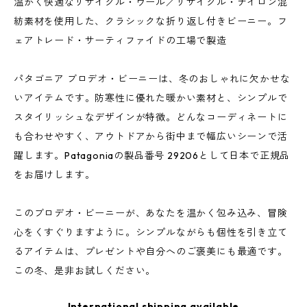
温かく快適なリサイクル・ウール／リサイクル・ナイロン混
紡素材を使用した、クラシックな折り返し付きビーニー。フ
ェアトレード・サーティファイドの工場で製造
パタゴニア ブロデオ・ビーニーは、冬のおしゃれに欠かせな
いアイテムです。防寒性に優れた暖かい素材と、シンプルで
スタイリッシュなデザインが特徴。どんなコーディネートに
も合わせやすく、アウトドアから街中まで幅広いシーンで活
躍します。Patagoniaの製品番号 29206として日本で正規品
をお届けします。
このブロデオ・ビーニーが、あなたを温かく包み込み、冒険
心をくすぐりますように。シンプルながらも個性を引き立て
るアイテムは、プレゼントや自分へのご褒美にも最適です。
この冬、是非お試しください。
International shipping available