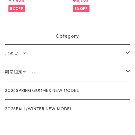
¥7,524
¥6,793
ール・デイリー・シャツ Black
ラ・タンク Aquatic Blue - Li
45181 日本正規品
ght Aquatic Blue X-Dye 447
5%OFF
5%OFF
40 日本正規品
Category
パタゴニア
メンズ
期間限定セール
R1
ウィメンズ
★★★
2026SPRING/SUMMER NEW MODEL
R1エア
R1
ジャケット・アウター
レインウェアー
2026FALL/WINTER NEW MODEL
ナノパフ
R1エア
ダウンジャケット
キャプリーン