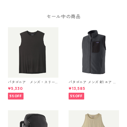
nia Men's Capilene® Midwei
ght Crew 製品番号 44427 日
本正規品
セール中の商品
パタゴニア メンズ・スリー
パタゴニア メンズ R1 エア ベ
ブレス・キャプリーン・クー
スト 40285 Smolder Blue
¥5,330
¥13,585
ル・デイリー・シャツ (カラ
ー Black) Patagonia Men's Sl
5%OFF
5%OFF
eeveless Capilene® Cool Da
ily Shirt 日本正規品 製品番
号 45256