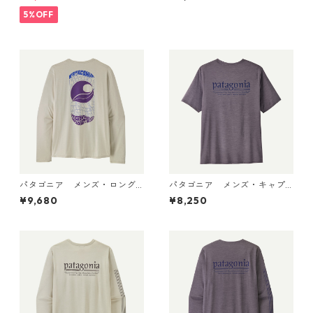
ラ・タンク Pumice - Dyno W
シャツ（ハット・トリッパ
hite X-Dye 44740 日本正規
ー）Gumtree Green - Light
5%OFF
品
Gumtree Green X-Dye 455
04 日本正規品
パタゴニア メンズ・ロング
パタゴニア メンズ・キャプ
スリーブ・キャプリーン・ク
リーン・クール・デイリー・
¥9,680
¥8,250
ール・デイリー・シャツ（パ
シャツ（ハット・トリッパ
ス・イット・アラウンド） Dy
ー）May Grey - Light May G
no White 45495 日本正規品
rey X-Dye 45504 日本正規品