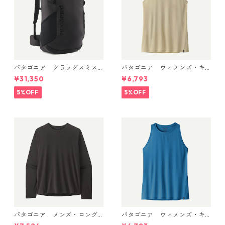
パタゴニア クラッグスミス
パタゴニア ウィメンズ・キ
パック 45L ブラック 48066 P
ャプリーン・クール・ウルト
¥31,350
¥6,793
atagonia Cragsmith Pack 日
ラ・タンク Pumice - Dyno W
本正規品
hite X-Dye 44740 日本正規
5%OFF
5%OFF
品
パタゴニア メンズ・ロング
パタゴニア ウィメンズ・キ
スリーブ・キャプリーン・ク
ャプリーン・クール・ウルト