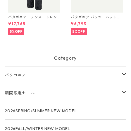
パタゴニア メンズ・トレン
パタゴニア バケツ・ハット 3
トシェル 3L・レイン・パンツ
3595 ’95 Oval Logo: Smold
¥17,765
¥6,793
（ショート） (カラー Black)
er Blue
Patagonia Men's Torrentshe
5%OFF
5%OFF
ll 3L Rain Pants - Short 日本
正規品 製品番号 85261
Category
パタゴニア
メンズ
期間限定セール
R1
ウィメンズ
★★★
2026SPRING/SUMMER NEW MODEL
R1エア
R1
ジャケット・アウター
レインウェアー
2026FALL/WINTER NEW MODEL