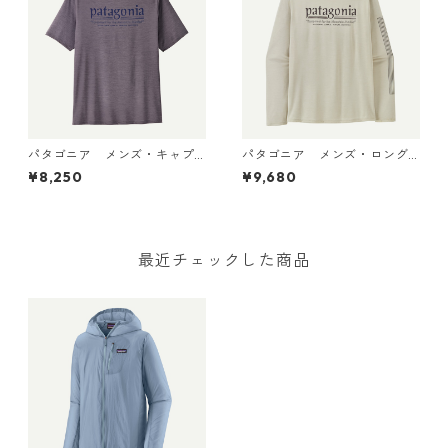
パタゴニア メンズ・キャプ
パタゴニア メンズ・ロング
リーン・クール・デイリー・
スリーブ・キャプリーン・ク
¥8,250
¥9,680
シャツ（ハット・トリッパ
ール・デイリー・シャツ（ハ
ー）May Grey - Light May G
ット・トリッパー）Dyno Whi
rey X-Dye 45504 日本正規品
te 45496 日本正規品
最近チェックした商品