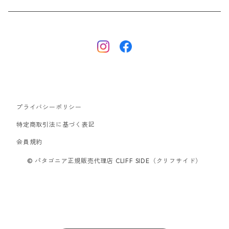
ナノパフ
R1エア
ダウンジャケット
キャプリーン
フリースジャケット
トップス
ナイロンジャケット
キャプリーン
ボトムス
プライバシーポリシー
ベスト
バギーズ ショーツ
ボードショーツ
特定商取引法に基づく表記
会員規約
スウェットシャツ・フーディ
バッグ
© パタゴニア正規販売代理店 CLIFF SIDE（クリフサイド）
シャツ・Tシャツ
キャップ ハット
スーパーセール