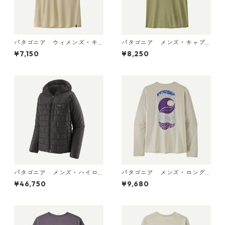
パタゴニア ウィメンズ・キ
パタゴニア メンズ・キャプ
ャプリーン・クール・ウルト
リーン・クール・デイリー・
¥7,150
¥8,250
ラ・タンク Pumice - Dyno W
シャツ（ハット・トリッパ
hite X-Dye 44740 日本正規
ー）Gumtree Green - Light
品
Gumtree Green X-Dye 455
04 日本正規品
パタゴニア メンズ・ハイロ
パタゴニア メンズ・ロング
フト・ナノ・パフ・フーデ
スリーブ・キャプリーン・ク
¥46,750
¥9,680
ィ Black 85395 日本正規品
ール・デイリー・シャツ（パ
ス・イット・アラウンド） Dy
no White 45495 日本正規品