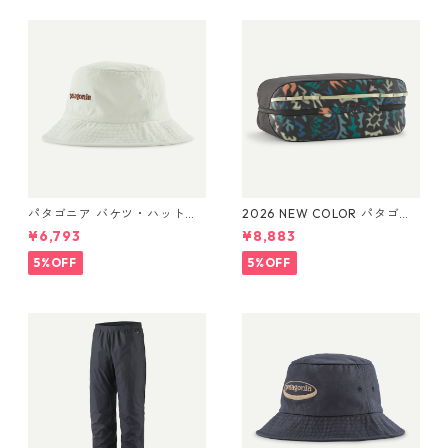
パタゴニア バケツ・ハット 3
2026 NEW COLOR パタゴニ
3595 Text Logo: Birch Whit
ア ブラックホール・キュー
¥6,793
¥8,883
e
ブ 14L (カラー Kaleido: Blac
k) Patagonia Black Hole® Cu
5%OFF
5%OFF
be 14L 日本正規品 製品番号
49372