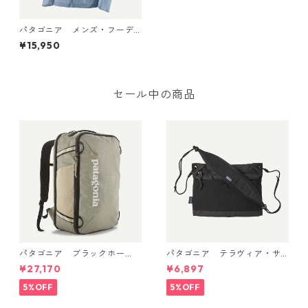
パタゴニア メンズ・フーデ
ィニ・ジャケット (カラー Fl
¥15,950
eck Blue) Patagonia Men's
Houdini® Jacket 日本正規
品 製品番号 24142
セール中の商品
パタゴニア ブラックホー
パタゴニア テラヴィア・サ
ル・ミニ・MLC 30L Weather
コッシュ 3L (カラー Black)
¥27,170
¥6,897
ed Stone 49266 日本正規品
Patagonia Terravia Sacoche
Bag 3L 日本正規品 製品番号
5%OFF
5%OFF
48835