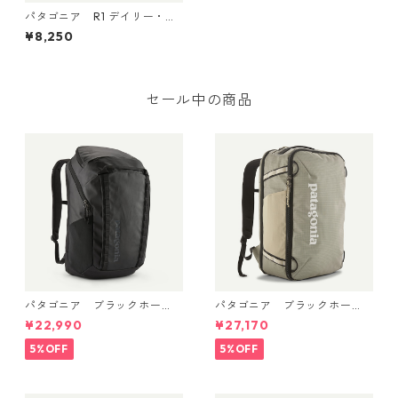
パタゴニア R1 デイリー・グ
ローブ (カラー Black) Patag
¥8,250
onia R1 Dairy・Glove 日本正
規品 製品番号 34561
セール中の商品
パタゴニア ブラックホー
パタゴニア ブラックホー
ル・パック 32L (カラーBlac
ル・ミニ・MLC 30L Weather
¥22,990
¥27,170
k w/Black ) Patagonia Black
ed Stone 49266 日本正規品
Hole® Pack 32L 日本正規品
5%OFF
5%OFF
製品番号 49302