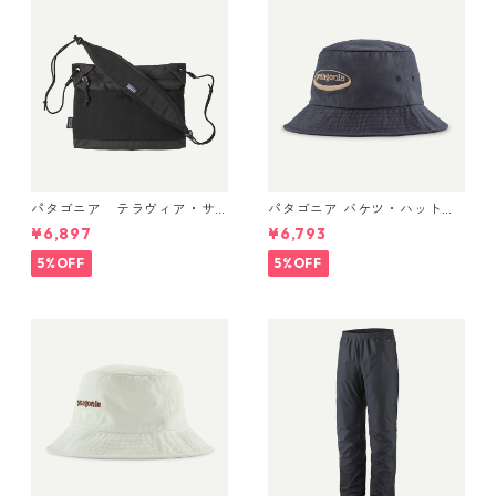
パタゴニア テラヴィア・サ
パタゴニア バケツ・ハット 3
コッシュ 3L (カラー Black)
3595 ’95 Oval Logo: Smold
¥6,897
¥6,793
Patagonia Terravia Sacoche
er Blue
Bag 3L 日本正規品 製品番号
5%OFF
5%OFF
48835