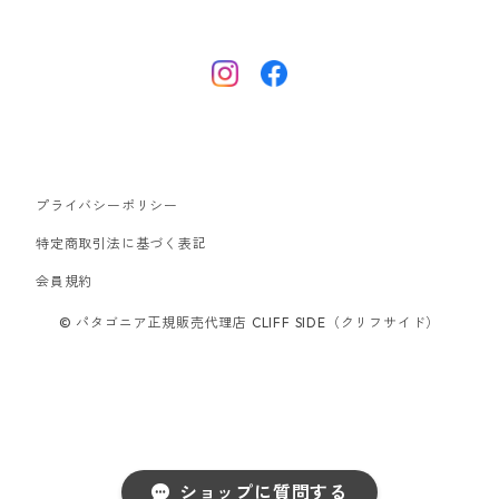
ナノパフ
R1エア
ダウンジャケット
キャプリーン
フリースジャケット
トップス
ナイロンジャケット
キャプリーン
ボトムス
プライバシーポリシー
ベスト
バギーズ ショーツ
ボードショーツ
特定商取引法に基づく表記
会員規約
スウェットシャツ・フーディ
バッグ
© パタゴニア正規販売代理店 CLIFF SIDE（クリフサイド）
シャツ・Tシャツ
キャップ ハット
スーパーセール
ショップに質問する