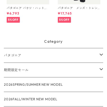
パタゴニア バケツ・ハット 3
パタゴニア メンズ・トレン
3595 Text Logo: Birch Whit
トシェル 3L・レイン・パンツ
¥6,793
¥17,765
e
（ショート） (カラー Black)
Patagonia Men's Torrentshe
5%OFF
5%OFF
ll 3L Rain Pants - Short 日本
正規品 製品番号 85261
Category
パタゴニア
メンズ
期間限定セール
R1
ウィメンズ
★★★
2026SPRING/SUMMER NEW MODEL
R1エア
R1
ジャケット・アウター
レインウェアー
2026FALL/WINTER NEW MODEL