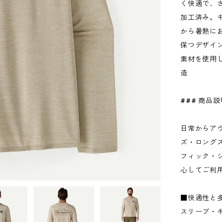
く快適で、
加工済み。
から暑熱に
保つデザイン
素材を使用
造
### 商品
日常からア
ズ・ロング
フィック・シ
心してご利
■快適性と
スリーブ・