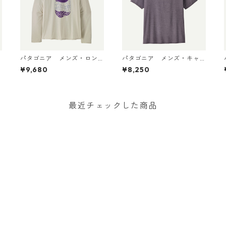
パタゴニア メンズ・ロン
パタゴニア メンズ・キャ
グスリーブ・キャプリー
プリーン・クール・デイリ
¥9,680
¥8,250
ン・クール・デイリー・シ
ー・シャツ（ハット・トリ
ャツ（パス・イット・アラ
ッパー）May Grey - Light
D
ウンド） Dyno White 4549
May Grey X-Dye 45504 日
5 日本正規品
本正規品
最近チェックした商品