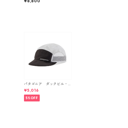
¥8,800
ン・クール・デイリー・グ
ラフィック・シャツ (カラ
ー Unity Fitz: Pumice X-Dy
e) Patagonia M's L/S Cap
Cool Daily Graphic Shirt
日本正規品 製品番号 4519
0
パタゴニア ダックビル・
キャップ （カラー Black）
¥5,016
Patagonia Duckbill Cap 日
本正規品 製品番号 28818
5%OFF