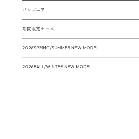
パタゴニア
メンズ
期間限定セール
R1
ウィメンズ
★★★
2026SPRING/SUMMER NEW MODEL
R1エア
R1
ジャケット・アウター
レインウェアー
2026FALL/WINTER NEW MODEL
ナノパフ
R1エア
ダウンジャケット
キャプリーン
フリースジャケット
トップス
ナイロンジャケット
キャプリーン
ボトムス