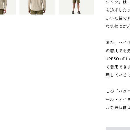
シャツ」は
を追求した
かいた後で
な気候に対
また、ハイ
の着用でも
UPF50+
て着用でき
用している
この「パタ
ール・デイ
ルを兼ね備