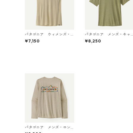
パタゴニア ウィメンズ・
パタゴニア メンズ・キャ
キャプリーン・クール・ウ
プリーン・クール・デイリ
¥7,150
¥8,250
ルトラ・タンク Pumice - D
ー・シャツ（ハット・トリ
yno White X-Dye 44740
ッパー）Gumtree Green -
日本正規品
Light Gumtree Green X-
ye 45504 日本正規品
パタゴニア メンズ・ロン
グスリーブ・キャプリー