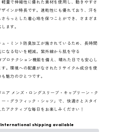
、軽量で伸縮性に優れた素材を使用し、動きやすさ
デザインが特長です。速乾性にも優れており、汗を
もさらっとした着心地を保つことができ、さまざま
応します。
キュ・ミント防臭加工が施されているため、長時間
気になる匂いを軽減。紫外線から肌を守る
のUVプロテクション機能を備え、晴れた日でも安心し
ます。環境への配慮がなされたリサイクル成分を使
のも魅力のひとつです。
ゴニア メンズ・ロングスリーブ・キャプリーン・ク
リー・グラフィック・シャツ」で、快適さとスタイ
えたアクティブな毎日をお楽しみください！
International shipping available