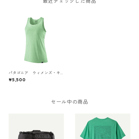
最近チェックした商品
パタゴニア ウィメンズ・キ
ャプリーン・クール・デイリ
¥5,500
ー・タンク (カラー Rinsed
Green - Dark Rinsed Green
X-Dye) Patagonia Women's
Capilene® Cool Daily Tank T
op 日本正規品 製品番号 452
セール中の商品
95