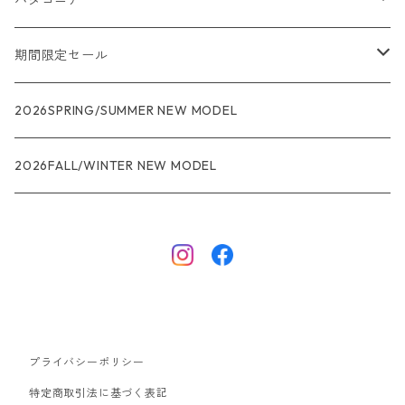
パタゴニア
メンズ
期間限定セール
R1
ウィメンズ
★★★
2026SPRING/SUMMER NEW MODEL
R1エア
R1
ジャケット・アウター
レインウェアー
2026FALL/WINTER NEW MODEL
ナノパフ
R1エア
ダウンジャケット
キャプリーン
フリースジャケット
トップス
ナイロンジャケット
キャプリーン
ボトムス
プライバシーポリシー
ベスト
バギーズ ショーツ
ボードショーツ
特定商取引法に基づく表記