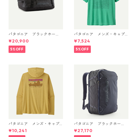
パタゴニア ブラックホー
パタゴニア メンズ・キャプ
ル・ダッフル 40L Black w/Bl
リーン・クール・デイリー・
¥20,900
¥7,524
ack 49339 日本正規品
シャツ（ストラタスパイア）
(カラー Feather Grey) Pat
5%OFF
5%OFF
agonia Men's Capilene® Co
ol Daily Shirt - Strataspire
日本正規品 製品番号 45479
パタゴニア メンズ・キャプ
パタゴニア ブラックホー
リーン・クール・デイリー・
ル・ミニ・MLC 30L (カラー
¥10,241
¥27,170
フーディ（'73 スカイライン）
Smolder Blue w/Forge Gre