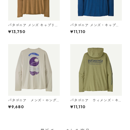
パタゴニア メンズ キャプリー
パタゴニア メンズ・キャプリ
ン クール サン フーディ クラ
ーン・クール・デイリー・フ
¥13,750
¥11,110
ウド クラッグ クレスト 4493
ーディ（グレート・ウェーブ
8 Wolf Brown - Classic Tan
ス） 45499 Clement Blue -
X-Dye
Light Clement Blue X-Dye
パタゴニア メンズ・ロング
パタゴニア ウィメンズ・キ
スリーブ・キャプリーン・ク
ャプリーン・クール・デイリ
¥9,680
¥11,110
ール・デイリー・シャツ（パ
ー・フーディ（ハット・トリ
ス・イット・アラウンド） Dy
ッパー）45502 Gumtree Gr
no White 45495 日本正規品
een - Light Gumtree Green
X-Dye 日本正規品