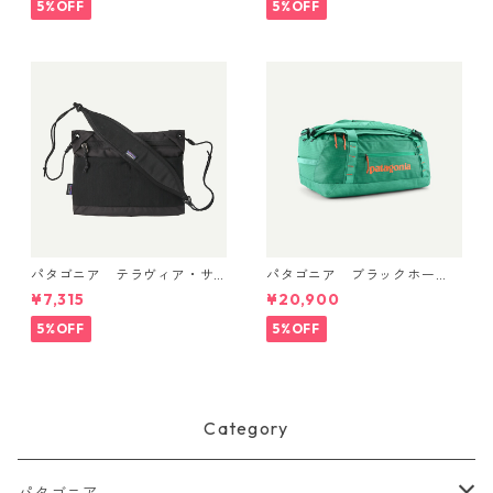
(カラー Limestone Yellow - L
y) Patagonia Black Hole® Mi
5%OFF
5%OFF
ight Limestone Yellow X-Dy
ni MLC® 30L 日本正規品 製
e) Patagonia Men's Long-Sl
品番号 49266
eeved Capilene® Cool Trail
Shirt - Stratapeaks 日本正規
品 製品番号 45469
パタゴニア テラヴィア・サ
パタゴニア ブラックホー
コッシュ 3L (カラー Black)
ル・ダッフル 40L Aqua Ston
¥7,315
¥20,900
Patagonia Terravia Sacoche
e 49339 日本正規品
Bag 3L 日本正規品 製品番号
5%OFF
5%OFF
48835
Category