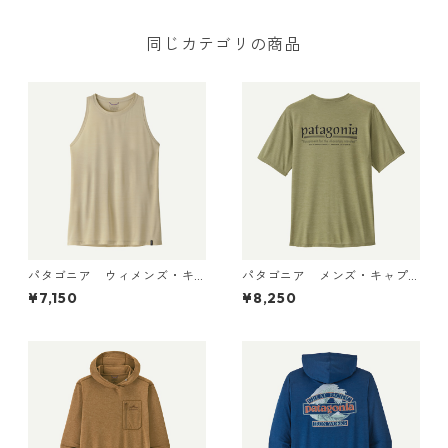
同じカテゴリの商品
パタゴニア ウィメンズ・キ
パタゴニア メンズ・キャプ
ャプリーン・クール・ウルト
リーン・クール・デイリー・
¥7,150
¥8,250
ラ・タンク Pumice - Dyno W
シャツ（ハット・トリッパ
hite X-Dye 44740 日本正規
ー）Gumtree Green - Light
品
Gumtree Green X-Dye 455
04 日本正規品